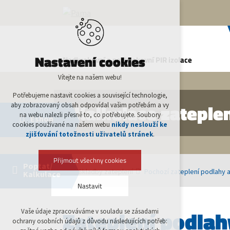
Nastavení cookies
Vítejte na našem webu!
Potřebujeme nastavit cookies a související technologie,
Kalkulace zateple
aby zobrazovaný obsah odpovídal vašim potřebám a vy
na webu nalezli přesně to, co potřebujete. Soubory
VSTOUPIT
Eshop
cookies používané na našem webu
nikdy neslouží ke
zjišťování totožnosti uživatelů stránek
.
Přijmout všechny cookies
Poptat/
VSTOUPIT
Skladby zateplení
Pochozí zateplení podlahy 
Kalkulace
Nastavit
Zateplení podlah
Vaše údaje zpracováváme v souladu se zásadami
Technická cookies
ochrany osobních údajů z důvodu následujících potřeb:
nutná pro provozování webu