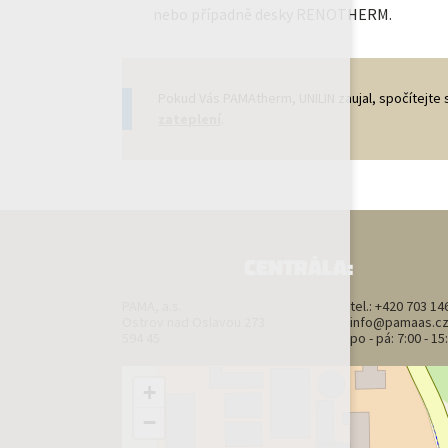
nebo případně desky RENOTHERM.
Pokud Vás PAMAtherm, UNILIN zaujal, spočítejte s
zateplení
.
CENTRÁLA:
PAMA, a.s.
tel.:
+420 703 14
Ostrov nad Oslavou 273
info@pamaas.c
594 45
po - pá: 7:00 - 15
+
−