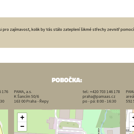
i pro zajímavost, kolik by Vás stálo zateplení šikmé střechy zevnitř pomocí
POBOČKA:
6 176
PAMA, a.s.
tel.:
+420 703 146 178
PAMA
z
K Šancím 50/6
praha@pamaas.cz
areá
:30
163 00 Praha - Řepy
po - pá: 8:00 - 16:30
592 
+
−