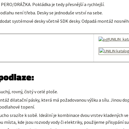
PERO/DRÁŽKA. Pokládka je tedy přesnější a rychlejší.
lahu není třeba. Desky se jednoduše vrství na sebe.
dodat systémové desky včetně SDK desky. Odpadá montáž nosného
UNILIN_kat
podlaze:
chý, rovný, čistý v celé ploše.
ž dilatační pásky, která má požadovanou výšku a sílu. Jinou dopo
 podlahové topení.
ucho srazíte k sobě. Ideální je kombinace dvou vrstev kladených v
u místa, kde jsou rozvody vody či elektriky, použijeme přisypání 