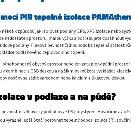
omocí PIR tepelné izolace PAMAthe
e několik způsobů jak izolovat podlahy. EPS, XPS izolace nebo sy
e nedostatek prostoru, malou výšku a potřebujete dosáhnout vys
idové podlahy. Tlaková pevnost či dlouhodobá tepelná stálost v
pokládce podlahového teplovodního topení.
lší plnohodnotný obytný prostor nebo jen zateplený půdní prosto
 v kombinaci s OSB deskou a na šikminy můžete vyskládat klasick
výroby dodány se sádrokartonem nebo kalcium silikátovou deskou.
zolace v podlaze a na půdě?
 pevnost než klasický podlahový EPS polystyren. Hovoříme až o 5
sou výrazně lepší. Stačí porovnat tepelný odpor izolace (R), souč