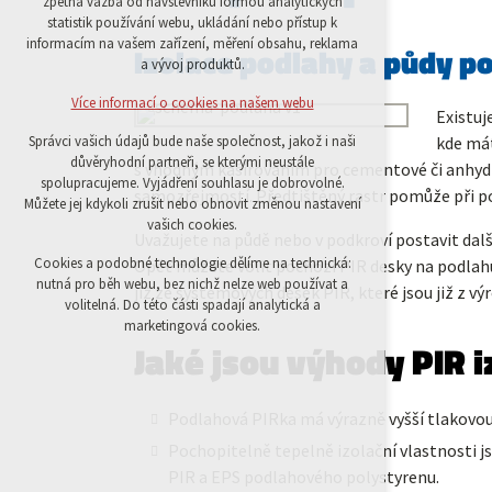
zpětná vazba od návštěvníků formou analytických
statistik používání webu, ukládání nebo přístup k
udržení kontextu stránek (session): případná
informacím na vašem zařízení, měření obsahu, reklama
přihlášení, volby jazyka, apod.
Izolace podlahy a půdy p
a vývoj produktů.
Volitelná cookies
Více informací o cookies na našem webu
Existuj
analytická pro anonymizované vyhodnocení
kde mát
Správci vašich údajů bude naše společnost, jakož i naši
návštěvnosti
důvěryhodní partneři, se kterými neustále
s vhodným kašírováním pro cementové či anhydr
marketingová cookies (Google)
spolupracujeme. Vyjádření souhlasu je dobrovolné.
samozřejmostí. Předtištěný rastr pomůže při 
Můžete jej kdykoli zrušit nebo obnovit změnou nastavení
vašich cookies.
Více informací o cookies na našem webu
Uvažujete na půdě nebo v podkroví postavit da
Cookies a podobné technologie dělíme na technická:
Opět můžete volit pochozí PIR desky na podlahu
nutná pro běh webu, bez nichž nelze web používat a
již ze systémových desek PIR, které jsou již z 
Přijmout všechny cookies
volitelná. Do této části spadají analytická a
marketingová cookies.
Jaké jsou výhody PIR i
Odmítnout vše
Podlahová PIRka má výrazně vyšší tlakovou
Pochopitelně tepelně izolační vlastnosti j
PIR a EPS podlahového polystyrenu.