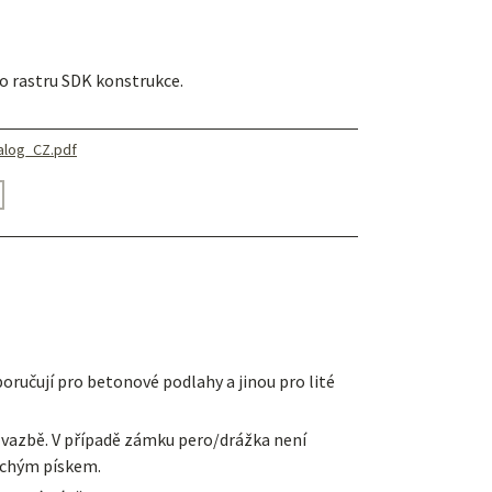
 rastru SDK konstrukce.
alog_CZ.pdf
ručují pro betonové podlahy a jinou pro lité
e vazbě. V případě zámku pero/drážka není
suchým pískem.