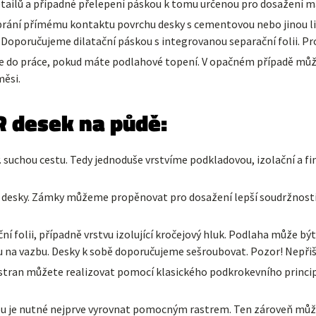
ailů a případné přelepení páskou k tomu určenou pro dosažení m
abrání přímému kontaktu povrchu desky s cementovou nebo jinou l
í. Doporučujeme dilatační páskou s integrovanou separační folii. Pr
 do práce, pokud máte podlahové topení. V opačném případě můžete
ěsi.
R desek na půdě:
zv. suchou cestu. Tedy jednoduše vrstvíme podkladovou, izolační a 
 desky. Zámky můžeme propěnovat pro dosažení lepší soudržnosti. 
í folii, případně vrstvu izolující kročejový hluk. Podlaha může 
u na vazbu. Desky k sobě doporučujeme sešroubovat. Pozor! Nepřiš
h stran můžete realizovat pomocí klasického podkrokevního princip
vou je nutné nejprve vyrovnat pomocným rastrem. Ten zároveň může