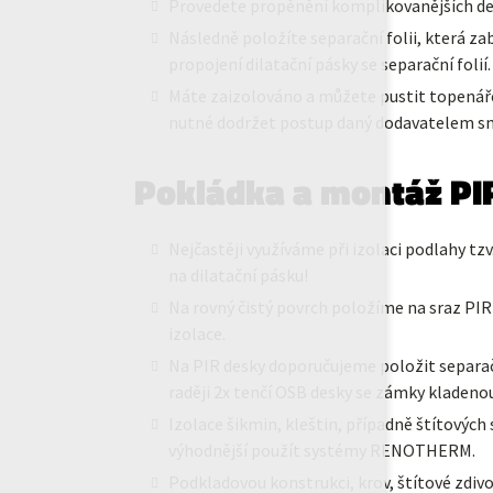
Provedete propěnění komplikovanějších det
Následně položíte separační folii, která z
propojení dilatační pásky se separační foli
Máte zaizolováno a můžete pustit topenáře
nutné dodržet postup daný dodavatelem sm
Pokládka a montáž PI
Nejčastěji využíváme při izolaci podlahy t
na dilatační pásku!
Na rovný čistý povrch položíme na sraz PIR
izolace.
Na PIR desky doporučujeme položit separačn
raději 2x tenčí OSB desky se zámky kladeno
Izolace šikmin, kleštin, případně štítovýc
výhodnější použít systémy RENOTHERM.
Podkladovou konstrukci, krov, štítové zdi