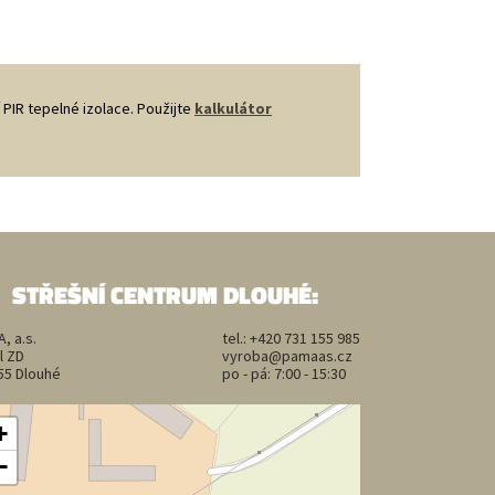
 PIR tepelné izolace. Použijte
kalkulátor
STŘEŠNÍ CENTRUM DLOUHÉ:
, a.s.
tel.:
+420 731 155 985
l ZD
vyroba@pamaas.cz
55 Dlouhé
po - pá: 7:00 - 15:30
+
−