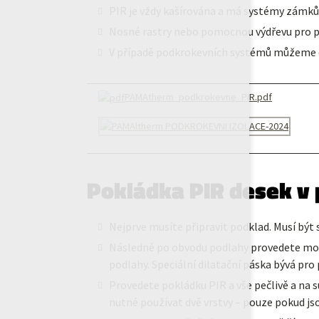
PIR je vždy kašírována a má systémy zámků 
Nosné rastry nebo pomocnou výdřevu pro pod
V případě podkrokevních systémů můžeme 
PAMAtherm_podkrokevne_PIR.pdf
Pokládka PIR desek v 
Nejprve musíte připravit podklad. Musí být su
Následně po obvodu podlahy provedete montá
podlahy. Speciální dilatační páska bývá pro
Provedete pokládku PIR a vše pečlivě a na s
nutné používat dvě vrstvy – pouze pokud jso