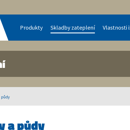
Produkty
Skladby zateplení
Vlastnosti 
ní
a půdy
y a půdy