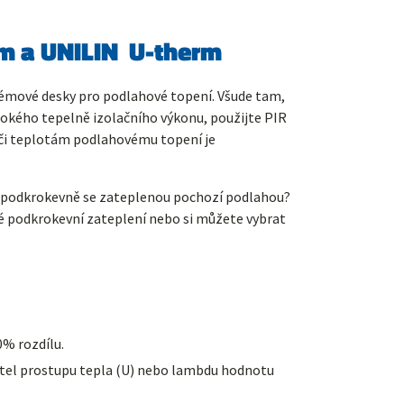
rm a UNILIN U-therm
stémové desky pro podlahové topení. Všude tam,
okého tepelně izolačního výkonu, použijte PIR
ůči teplotám podlahovému topení je
r podkrokevně se zateplenou pochozí podlahou?
é podkrokevní zateplení nebo si můžete vybrat
0% rozdílu.
initel prostupu tepla (U) nebo lambdu hodnotu