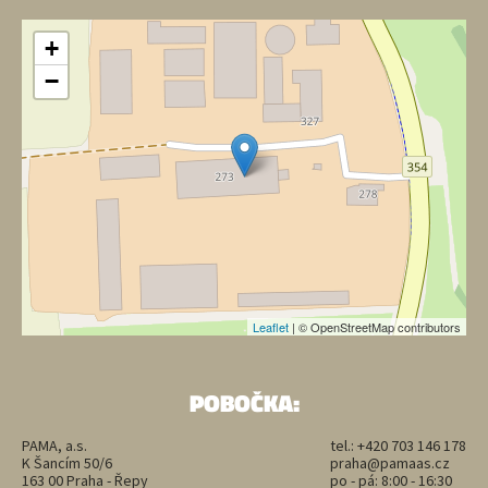
+
−
Leaflet
| © OpenStreetMap contributors
POBOČKA:
PAMA, a.s.
tel.:
+420 703 146 178
K Šancím 50/6
praha@pamaas.cz
163 00 Praha - Řepy
po - pá: 8:00 - 16:30