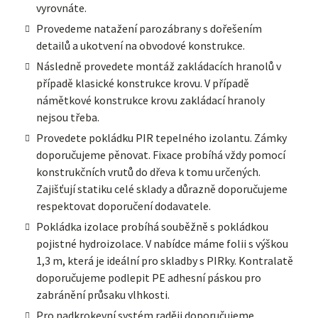
vyrovnáte.
Provedeme natažení parozábrany s dořešením
detailů a ukotvení na obvodové konstrukce.
Následně provedete montáž zakládacích hranolů v
případě klasické konstrukce krovu. V případě
námětkové konstrukce krovu zakládací hranoly
nejsou třeba.
Provedete pokládku PIR tepelného izolantu. Zámky
doporučujeme pěnovat. Fixace probíhá vždy pomocí
konstrukčních vrutů do dřeva k tomu určených.
Zajišťují statiku celé sklady a důrazně doporučujeme
respektovat doporučení dodavatele.
Pokládka izolace probíhá souběžně s pokládkou
pojistné hydroizolace. V nabídce máme folii s výškou
1,3 m, která je ideální pro skladby s PIRky. Kontralatě
doporučujeme podlepit PE adhesní páskou pro
zabránění průsaku vlhkosti.
Pro nadkrokevní systém raději doporučujeme