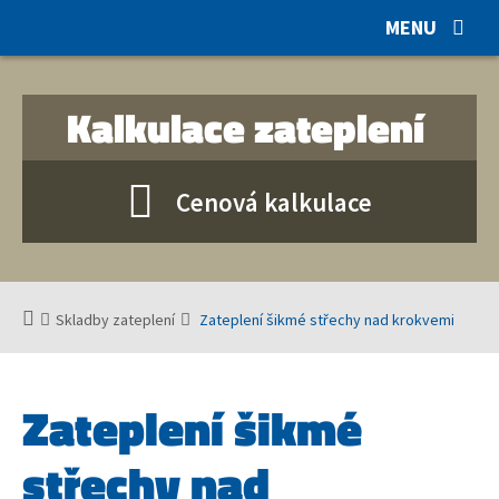
MENU
Kalkulace zateplení
Cenová
kalkulace
Skladby zateplení
Zateplení šikmé střechy nad krokvemi
Zateplení šikmé
střechy nad