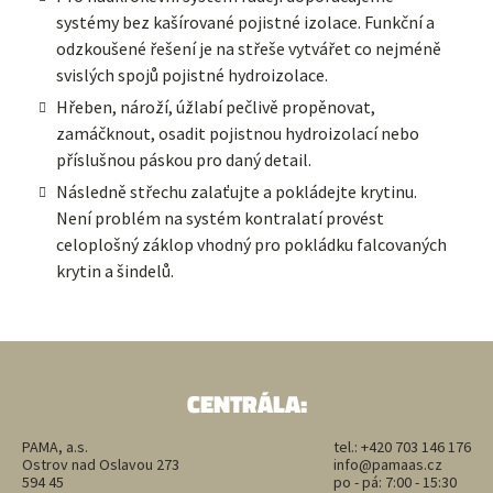
systémy bez kašírované pojistné izolace. Funkční a
odzkoušené řešení je na střeše vytvářet co nejméně
svislých spojů pojistné hydroizolace.
Hřeben, nároží, úžlabí pečlivě propěnovat,
zamáčknout, osadit pojistnou hydroizolací nebo
příslušnou páskou pro daný detail.
Následně střechu zalaťujte a pokládejte krytinu.
Není problém na systém kontralatí provést
celoplošný záklop vhodný pro pokládku falcovaných
krytin a šindelů.
CENTRÁLA:
PAMA, a.s.
tel.:
+420 703 146 176
Ostrov nad Oslavou 273
info@pamaas.cz
594 45
po - pá: 7:00 - 15:30