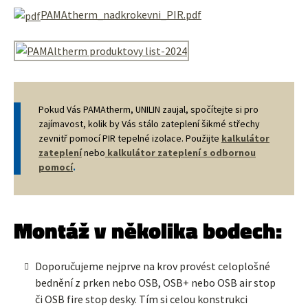
PAMAtherm_nadkrokevni_PIR.pdf
Pokud Vás PAMAtherm, UNILIN zaujal, spočítejte si pro
zajímavost, kolik by Vás stálo zateplení šikmé střechy
zevnitř pomocí PIR tepelné izolace. Použijte
kalkulátor
zateplení
nebo
kalkulátor zateplení s odbornou
pomocí
.
Montáž v několika bodech:
Doporučujeme nejprve na krov provést celoplošné
bednění z prken nebo OSB, OSB+ nebo OSB air stop
či OSB fire stop desky. Tím si celou konstrukci