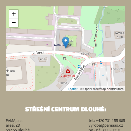
+
−
Leaflet
| © OpenStreetMap contributors
STŘEŠNÍ CENTRUM DLOUHÉ:
PAMA, a.s.
tel.:
+420 731 155 985
areál ZD
vyroba@pamaas.cz
592 55 Dlouhé
po - pá: 7:00 - 15:30