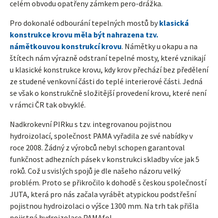
celém obvodu opatřeny zámkem pero-drážka.
Pro dokonalé odbourání tepelných mostů by
klasická
konstrukce krovu měla být nahrazena tzv.
námětkouvou konstrukcí krovu
. Námětky u okapu a na
štítech nám výrazně odstraní tepelné mosty, které vznikají
u klasické konstrukce krovu, kdy krov přechází bez předělení
ze studené venkovní části do teplé interierové části. Jedná
se však o konstrukčně složitější provedení krovu, které není
v rámci ČR tak obvyklé.
Nadkrokevní PIRku s tzv. integrovanou pojistnou
hydroizolací, společnost PAMA vyřadila ze své nabídky v
roce 2008. Žádný z výrobců nebyl schopen garantoval
funkčnost adhezních pásek v konstrukci skladby více jak 5
roků. Což u svislých spojů je dle našeho názoru velký
problém. Proto se přikročilo k dohodě s českou společností
JUTA, která pro nás začala vyrábět atypickou podstřešní
pojistnou hydroizolaci o výšce 1300 mm. Na trh tak přišla
pojistná hydroizolace PAMAfol.